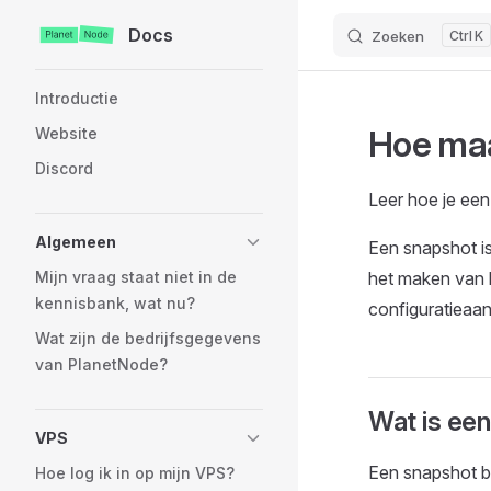
Docs
Zoeken
K
Skip to content
Sidebar Navigation
Introductie
Hoe maa
Website
Discord
Leer hoe je een
Algemeen
Een snapshot i
Mijn vraag staat niet in de
het maken van b
kennisbank, wat nu?
configuratieaa
Wat zijn de bedrijfsgegevens
van PlanetNode?
Wat is ee
VPS
Een snapshot b
Hoe log ik in op mijn VPS?