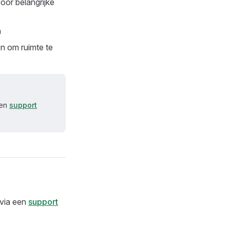
oor belangrijke
n
n om ruimte te
een
support
 via een
support