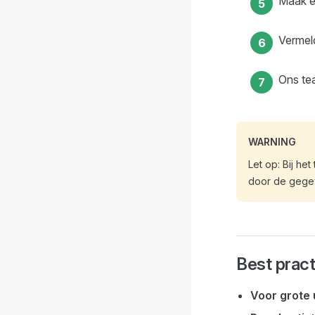
Maak 
Vermel
Ons te
WARNING
Let op: Bij h
door de gegev
Best prac
Voor grote