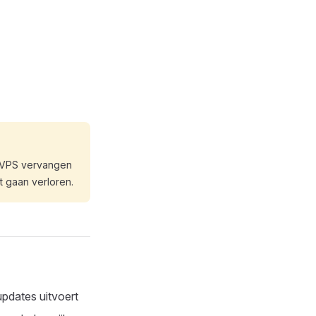
e VPS vervangen
t gaan verloren.
updates uitvoert