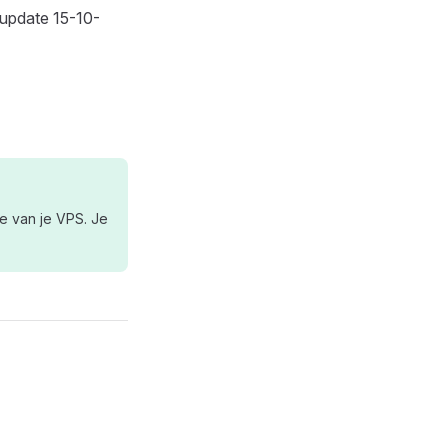
update 15-10-
e van je VPS. Je