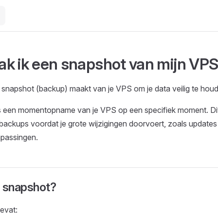
k ik een snapshot van mijn VP
 snapshot (backup) maakt van je VPS om je data veilig te hou
s een momentopname van je VPS op een specifiek moment. Dit
ackups voordat je grote wijzigingen doorvoert, zoals updates
npassingen.
n snapshot?
evat: