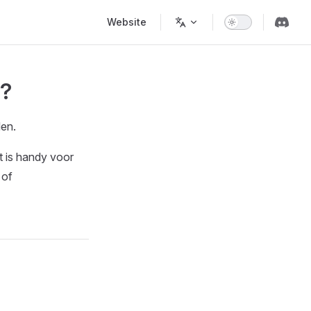
Main Navigation
Website
S?
den.
 is handy voor
 of